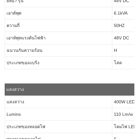
ยี่ห้อ / รุ่น
48V DC
เอาต์พุต
6.1kVA
ความถี่
50HZ
เอาท์พุทแรงดันไฟฟ้า
48V DC
ฉนวนกันความร้อน
H
ประเภทของแบริ่ง
โสด
แสงสว่าง
แสงสว่าง
400W LED
Lumins
110 Lm/w
ประเภทของหลอดไฟ
โคมไฟ LED แบ