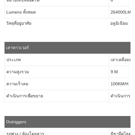
หมายเลขหลอดไฟ
6
Lumens ทั้งหมด
264000LM
วัสดุที่อยู่อาศัย
อลูมิเนียม
เสาทาวเวอร์
ประเภท
เสาเหลื่อมห
ความสูงรวม
9 M
ความเร็วลม
100KM/H
ดำเนินการเพื่อขยาย
ดำเนินการด้
Outriggers
รถพ่วง / ห้องโดยสาร
มีขายึดไฮดร