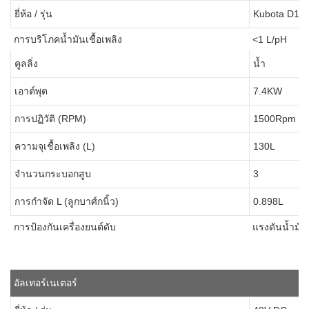
ยี่ห้อ / รุ่น
Kubota D110
การบริโภคน้ำมันเชื้อเพลิง
<1 L/pH
คูลลิ่ง
น้ำ
เอาต์พุต
7.4KW
การปฏิวัติ (RPM)
1500Rpm
ความจุเชื้อเพลิง (L)
130L
จำนวนกระบอกสูบ
3
การกำจัด L (ลูกบาศ์กนิ้ว)
0.898L
การป้องกันเครื่องยนต์ดับ
แรงดันน้ำมันต
อัลเทอร์เนเตอร์