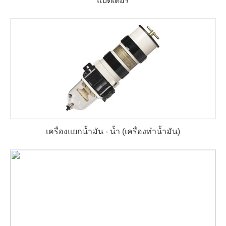
แบตเตอรี่
เครื่องแยกน้ำมัน - น้ำ (เครื่องทำน้ำมัน)