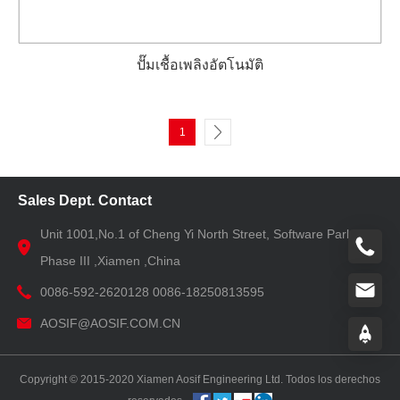
ปั๊มเชื้อเพลิงอัตโนมัติ
1
Sales Dept. Contact
Unit 1001,No.1 of Cheng Yi North Street, Software Park
Phase III ,Xiamen ,China
0086-592-2620128 0086-18250813595
AOSIF@AOSIF.COM.CN
Copyright © 2015-2020 Xiamen Aosif Engineering Ltd. Todos los derechos